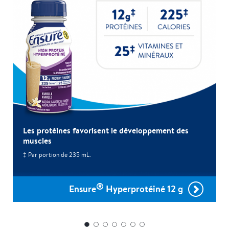
Les protéines favorisent le développement des
muscles
‡ Par portion de 235 mL.
®
Ensure
Hyperprotéiné 12 g
1
2
3
4
5
6
7