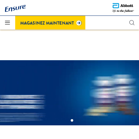
Des questions au sujet de la nouvelle couleur du produit
®
Cliquez ici pour
Ensure
Plus à la fraise (en boîte de conserve)?
en savoir plus
.
MAGASINEZ MAINTENANT