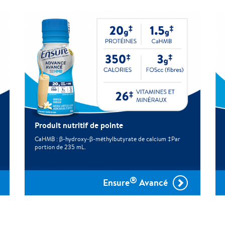
Produit nutritif de pointe
CaHMB : β-hydroxy-β-méthylbutyrate de calcium ‡Par
portion de 235 mL.
®
Ensure
Avancé