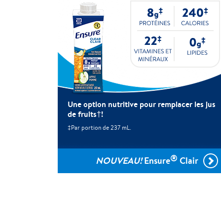
Une option nutritive pour remplacer les jus
de fruits†!
‡Par portion de 237 mL.
®
NOUVEAU!
Ensure
Clair