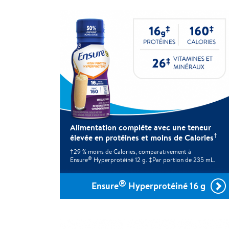
Alimentation complète avec une teneur
†
élevée en protéines et moins de Calories
†29 % moins de Calories, comparativement à
®
Ensure
Hyperprotéiné 12 g. ‡Par portion de 235 mL.
®
Ensure
Hyperprotéiné 16 g