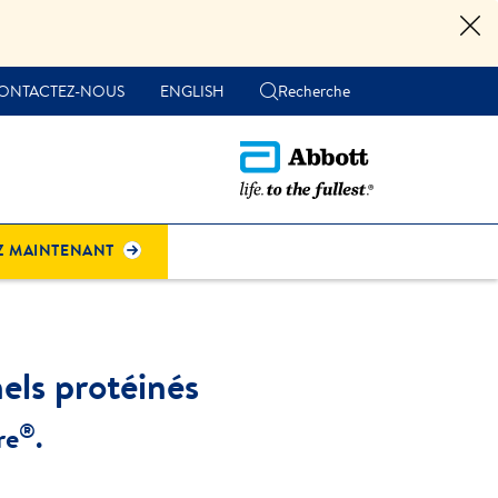
ONTACTEZ-NOUS
ENGLISH
Recherche
Z MAINTENANT
els protéinés
®
re
.