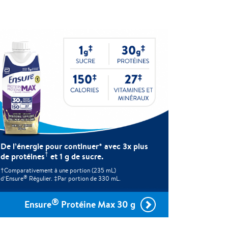
De l’énergie pour continuer* avec 3x plus
†
de protéines
et 1 g de sucre.
†Comparativement à une portion (235 mL)
®
d’Ensure
Régulier. ‡Par portion de 330 mL.
®
Ensure
Protéine Max 30 g