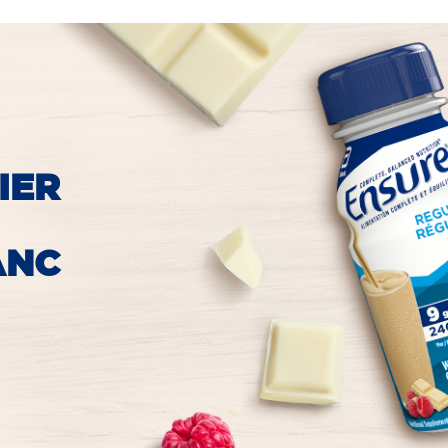
IER
ANC